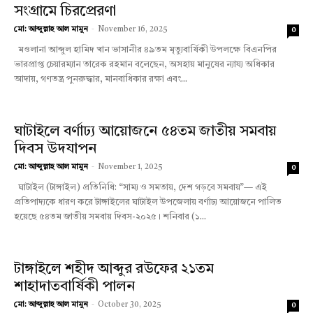
সংগ্রামে চিরপ্রেরণা
মো: আব্দুল্লাহ আল মামুন
-
November 16, 2025
0
মওলানা আব্দুল হামিদ খান ভাসানীর ৪৯তম মৃত্যুবার্ষিকী উপলক্ষে বিএনপির
ভারপ্রাপ্ত চেয়ারম্যান তারেক রহমান বলেছেন, অসহায় মানুষের ন্যায্য অধিকার
আদায়, গণতন্ত্র পুনরুদ্ধার, মানবাধিকার রক্ষা এবং...
ঘাটাইলে বর্ণাঢ্য আয়োজনে ৫৪তম জাতীয় সমবায়
দিবস উদযাপন
মো: আব্দুল্লাহ আল মামুন
-
November 1, 2025
0
ঘাটাইল (টাঙ্গাইল) প্রতিনিধি: “সাম্য ও সমতায়, দেশ গড়বে সমবায়”— এই
প্রতিপাদ্যকে ধারণ করে টাঙ্গাইলের ঘাটাইল উপজেলায় বর্ণাঢ্য আয়োজনে পালিত
হয়েছে ৫৪তম জাতীয় সমবায় দিবস-২০২৫। শনিবার (১...
টাঙ্গাইলে শহীদ আব্দুর রউফের ২১তম
শাহাদাতবার্ষিকী পালন
মো: আব্দুল্লাহ আল মামুন
-
October 30, 2025
0