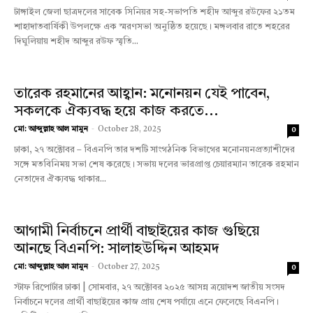
টাঙ্গাইল জেলা ছাত্রদলের সাবেক সিনিয়র সহ-সভাপতি শহীদ আব্দুর রউফের ২১তম
শাহাদাতবার্ষিকী উপলক্ষে এক স্মরণসভা অনুষ্ঠিত হয়েছে। মঙ্গলবার রাতে শহরের
দিঘুলিয়ায় শহীদ আব্দুর রউফ স্মৃতি...
তারেক রহমানের আহ্বান: মনোনয়ন যেই পাবেন,
সকলকে ঐক্যবদ্ধ হয়ে কাজ করতে...
মো: আব্দুল্লাহ আল মামুন
-
October 28, 2025
0
ঢাকা, ২৭ অক্টোবর – বিএনপি তার দশটি সাংগঠনিক বিভাগের মনোনয়নপ্রত্যাশীদের
সঙ্গে মতবিনিময় সভা শেষ করেছে। সভায় দলের ভারপ্রাপ্ত চেয়ারম্যান তারেক রহমান
নেতাদের ঐক্যবদ্ধ থাকার...
আগামী নির্বাচনে প্রার্থী বাছাইয়ের কাজ গুছিয়ে
আনছে বিএনপি: সালাহউদ্দিন আহমদ
মো: আব্দুল্লাহ আল মামুন
-
October 27, 2025
0
স্টাফ রিপোর্টার ঢাকা | সোমবার, ২৭ অক্টোবর ২০২৫ আসন্ন ত্রয়োদশ জাতীয় সংসদ
নির্বাচনে দলের প্রার্থী বাছাইয়ের কাজ প্রায় শেষ পর্যায়ে এনে ফেলেছে বিএনপি।