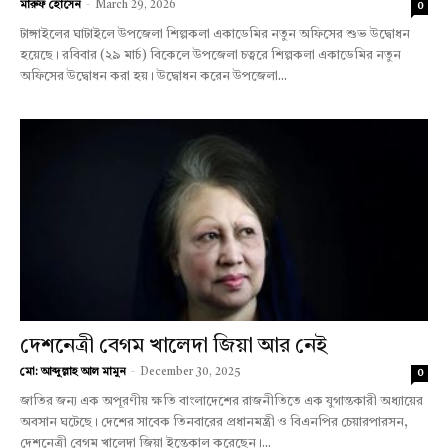
মারুফ হোসেন
-
March 29, 2026
0
টাঙ্গাইলের ঘাটাইলে উপজেলা শিল্পকলা একাডেমির নতুন অফিসের শুভ উদ্বোধন
হয়েছে। রবিবার (২৯ মার্চ) বিকেলে উপজেলা চত্বরে শিল্পকলা একাডেমির নতুন
অফিসের উদ্বোধন করা হয়। উদ্বোধন করেন উপজেলা...
দেশনেত্রী বেগম খালেদা জিয়া আর নেই
মো: আব্দুল্লাহ আল মামুন
-
December 30, 2025
0
জাতির জন্য এক অপূরণীয় ক্ষতি বাংলাদেশের রাজনীতিতে এক যুগান্তকারী অধ্যায়ের
অবসান ঘটেছে। দেশের সাবেক তিনবারের প্রধানমন্ত্রী ও বিএনপির চেয়ারপারসন,
দেশনেত্রী বেগম খালেদা জিয়া ইন্তেকাল করেছেন।...