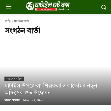
বাড়ি
সংগঠন বার্তা
সংগঠন বার্তা
আজকের পত্রিকা
ঘাটাইল উপজেলা শিল্পকলা একাডেমির নতুন
অফিসের শুভ উদ্বোধন
মারুফ হোসেন
-
March 29, 2026