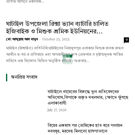
প্রতিটি আসনে একাধিক...
ঘাটাইল উপজেলা রিক্সা ভ্যান ব্যাটারি চালিত
ইজিবাইক ও মিশুক শ্রমিক ইউনিয়নের...
মো: আব্দুল্লাহ আল মামুন
-
October 25, 2025
0
ঘাটাইল (টাঙ্গাইল) প্রতিনিধি:ঘাটাইলের নিয়ামুতপুর এলাকার মিশুক চালক রুহুল
আমীন হ-ত্যা-র প্রতিবাদে এবং অপরাধীদের দ্রুত গ্রেফতার ও দৃষ্টান্তমূলক শাস্তির
দাবিতে এক বিক্ষোভ মিছিল অনুষ্ঠিত হয়েছে। শুক্রবার...
জনপ্রিয় সংবাদ
ঘাটাইলে নায়েবের বিরুদ্ধে ভুল প্রতিবেদনের
অভিযোগ,বিপাকে প্রকৃত দখলদার, ক্ষোভে ফুঁসছে
এলাকাবাসী
July 27, 2026
বিয়ের একমাস পর প্রেমিকের হাত ধরে পলায়ন
নববধূর, মরদেহ মিললো হাসপাতালে