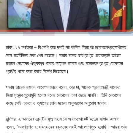
ঢাকা, ২৭ অক্টোবর – বিএনপি তার দশটি সাংগঠনিক বিভাগের মনোনয়নপ্রত্যাশীদের
সঙ্গে মতবিনিময় সভা শেষ করেছে। সভায় দলের ভারপ্রাপ্ত চেয়ারম্যান তারেক
রহমান নেতাদের ঐক্যবদ্ধ থাকার আহ্বান জানান এবং মনোনয়নপ্রাপ্ত যেকোনো
প্রার্থীর পক্ষে কাজ করার নির্দেশ দিয়েছেন।
সভায় তারেক রহমান আবেগঘনভাবে বলেন, তার মা, সাবেক প্রধানমন্ত্রী খালেদা
জিয়া মৃত্যুর মুখোমুখি হলেও দলের নেতাদের একা ছেড়ে যাননি। তিনি নেতাদের
কাছে সেই একতা ও ত্যাগের রোল মডেল অনুসরণের অনুরোধ জানান।
মুন্সিগঞ্জ-২ আসনের কেন্দ্রীয় যুগ্ম মহাসচিব অ্যাডভোকেট আব্দুস সালাম আজাদ
বলেন, “ভারপ্রাপ্ত চেয়ারম্যানের বক্তব্যে সবাই আবেগাপ্লুত হয়েছি। আমরা তার