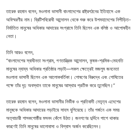
তারেক রহমান বলেন, মওলানা ভাসানী বাংলাদেশের রাষ্ট্রগঠনের ইতিহাসে এক
অবিস্মরণীয় নাম। ব্রিটিশবিরোধী আন্দোলন থেকে শুরু করে উপমহাদেশের নিপীড়িত-
নির্যাতিত মানুষের অধিকার আদায়ের সংগ্রামে তিনি ছিলেন এক বলিষ্ঠ ও আপোষহীন
নেতা।
তিনি আরও বলেন,
“বাংলাদেশের স্বাধীনতা সংগ্রাম, গণতান্ত্রিক আন্দোলন, কৃষক-শ্রমিক-মেহনতি
মানুষের ন্যায্য অধিকার প্রতিষ্ঠার লড়াই—সকল ক্ষেত্রেই মজলুম জননেতা
মওলানা ভাসানী ছিলেন এক আলোকবর্তিকা। শোষণের বিরুদ্ধে এবং শোষিতের
পক্ষে তাঁর দৃঢ় অবস্থান তাকে মানুষের আস্থার প্রতীক করে তুলেছিল।”
তারেক রহমান বলেন, মওলানা ভাসানীর নির্ভীক ও প্রতিবাদী নেতৃত্ব এদেশের
মানুষকে অধিকার আদায়ের লড়াইয়ে সাহস যুগিয়েছে। তাঁর গর্জনে এক সময়
অত্যাচারী শাসকগোষ্ঠীর মসনদ কেঁপে উঠত। জনগণের দুর্দিনে পাশে থাকার
কারণেই তিনি মানুষের ভালোবাসা ও বিশ্বাস অর্জন করেছিলেন।