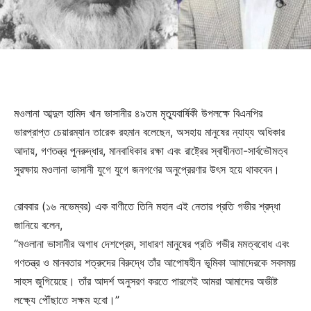
মওলানা আব্দুল হামিদ খান ভাসানীর ৪৯তম মৃত্যুবার্ষিকী উপলক্ষে বিএনপির
ভারপ্রাপ্ত চেয়ারম্যান তারেক রহমান বলেছেন, অসহায় মানুষের ন্যায্য অধিকার
আদায়, গণতন্ত্র পুনরুদ্ধার, মানবাধিকার রক্ষা এবং রাষ্ট্রের স্বাধীনতা-সার্বভৌমত্ব
সুরক্ষায় মওলানা ভাসানী যুগে যুগে জনগণের অনুপ্রেরণার উৎস হয়ে থাকবেন।
রোববার (১৬ নভেম্বর) এক বাণীতে তিনি মহান এই নেতার প্রতি গভীর শ্রদ্ধা
জানিয়ে বলেন,
“মওলানা ভাসানীর অগাধ দেশপ্রেম, সাধারণ মানুষের প্রতি গভীর মমত্ববোধ এবং
গণতন্ত্র ও মানবতার শত্রুদের বিরুদ্ধে তাঁর আপোষহীন ভূমিকা আমাদেরকে সবসময়
সাহস জুগিয়েছে। তাঁর আদর্শ অনুসরণ করতে পারলেই আমরা আমাদের অভীষ্ট
লক্ষ্যে পৌঁছাতে সক্ষম হবো।”