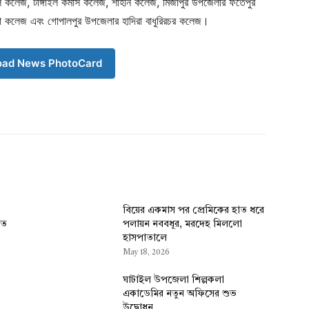
 কলেজ, টাঙ্গাইল কমার্স কলেজ, শাহীন কলেজ, মির্জাপুর উপজেলার ফতেপুর
িলা কলেজ এবং গোপালপুর উপজেলার হাদিরা বাধুরিরচর কলেজ।
oad News PhotoCard
বিয়ের একমাস পর প্রেমিকের হাত ধরে
ৃত
পলায়ন নববধূর, মরদেহ মিললো
হাসপাতালে
May 18, 2026
ঘাটাইল উপজেলা শিল্পকলা
একাডেমির নতুন অফিসের শুভ
উদ্বোধন