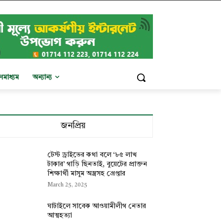
ণমাধ্যম
অন্যান্য
জনপ্রিয়
টেস্ট ড্রাইভের কথা বলে ‘৮৫ লাখ
টাকার’ গাড়ি ছিনতাই, বুয়েটের প্রাক্তন
শিক্ষার্থী মাসুম অস্ত্রসহ গ্রেপ্তার
March 25, 2025
ঘাটাইলে সাবেক আওয়ামীলীগ নেতার
আত্মহত্যা