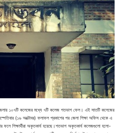
উপজেলায় ১০৭টি কলেজের মধ্যে ৭টি কলেজ শতভাগ ফেল। এই সাতটি কলেজের
বৃহস্পতিবার (১৬ অক্টোবর) ফলাফল প্রকাশের পর জেলা শিক্ষা অফিস থেকে এ
ার ফলে শিক্ষার্থীরা অকৃতকার্য হয়েছে।শতভাগ অকৃতকার্য কলেজগুলো হলো-