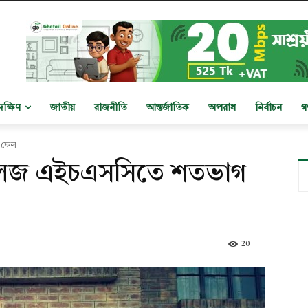
দক্ষিণ
জাতীয়
রাজনীতি
আন্তর্জাতিক
অপরাধ
নির্বাচন
গ
 ফেল
কলেজ এইচএসসিতে শতভাগ
20