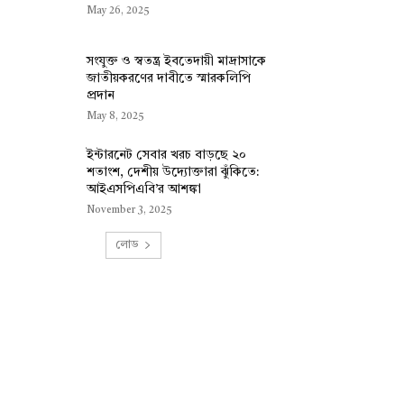
May 26, 2025
সংযুক্ত ও স্বতন্ত্র ইবতেদায়ী মাদ্রাসাকে
জাতীয়করণের দাবীতে স্মারকলিপি
প্রদান
May 8, 2025
ইন্টারনেট সেবার খরচ বাড়ছে ২০
শতাংশ, দেশীয় উদ্যোক্তারা ঝুঁকিতে:
আইএসপিএবি’র আশঙ্কা
November 3, 2025
লোড