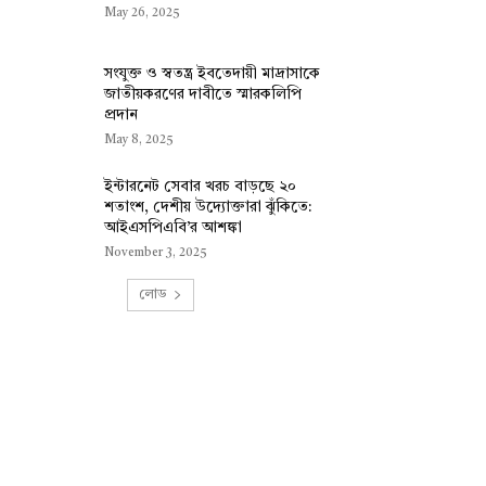
May 26, 2025
সংযুক্ত ও স্বতন্ত্র ইবতেদায়ী মাদ্রাসাকে
জাতীয়করণের দাবীতে স্মারকলিপি
প্রদান
May 8, 2025
ইন্টারনেট সেবার খরচ বাড়ছে ২০
শতাংশ, দেশীয় উদ্যোক্তারা ঝুঁকিতে:
আইএসপিএবি’র আশঙ্কা
November 3, 2025
লোড