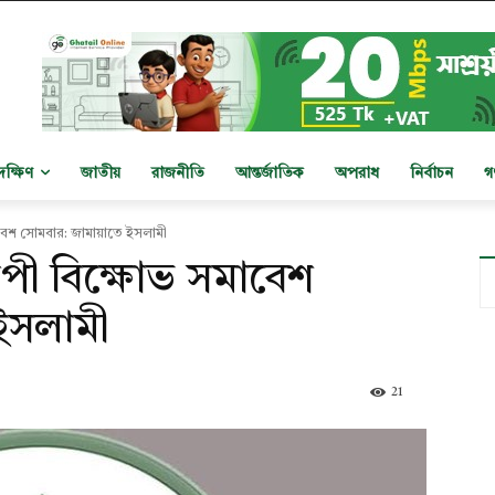
দক্ষিণ
জাতীয়
রাজনীতি
আন্তর্জাতিক
অপরাধ
নির্বাচন
গ
াবেশ সোমবার: জামায়াতে ইসলামী
াপী বিক্ষোভ সমাবেশ
ইসলামী
21