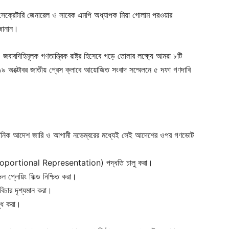
 সেক্রেটারি জেনারেল ও সাবেক এমপি অধ্যাপক মিয়া গোলাম পরওয়ার
 জানান।
াবদিহিমূলক গণতান্ত্রিক রাষ্ট্র হিসেবে গড়ে তোলার লক্ষ্যে আমরা ৮টি
১৯ অক্টোবর জাতীয় প্রেস ক্লাবে আয়োজিত সংবাদ সম্মেলনে ৫ দফা গণদাবি
ংবিধানিক আদেশ জারি ও আগামী নভেম্বরের মধ্যেই সেই আদেশের ওপর গণভোট
র (Proportional Representation) পদ্ধতি চালু করা।
েল প্লেয়িং ফিল্ড নিশ্চিত করা।
 বিচার দৃশ্যমান করা।
দ্ধ করা।