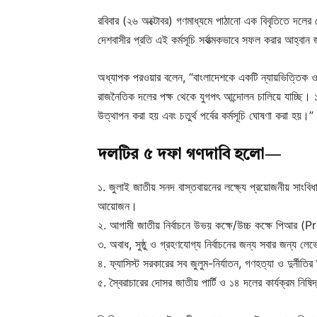
রবিবার (২৬ অক্টোবর) গণমাধ্যমে পাঠানো এক বিবৃতিতে দলের
দেশবাসীর প্রতি এই কর্মসূচি সর্বাত্মকভাবে সফল করার আহ্বান
অধ্যাপক পরওয়ার বলেন, “বাংলাদেশকে একটি ন্যায়ভিত্তিক ও জব
রাজনৈতিক দলের পক্ষ থেকে যুগপৎ আন্দোলন চালিয়ে যাচ্ছি। 
উত্থাপন করা হয় এবং চতুর্থ পর্বের কর্মসূচি ঘোষণা করা হয়।”
দলটির ৫ দফা গণদাবি হলো—
১. জুলাই জাতীয় সনদ বাস্তবায়নের লক্ষ্যে প্রয়োজনীয় সা
আয়োজন।
২. আগামী জাতীয় নির্বাচনে উভয় কক্ষে/উচ্চ কক্ষে পিআ
৩. অবাধ, সুষ্ঠু ও গ্রহণযোগ্য নির্বাচনের জন্য সবার জন্য লেভ
৪. ফ্যাসিস্ট সরকারের সব জুলুম-নির্যাতন, গণহত্যা ও দুর্নীতির
৫. স্বৈরাচারের দোসর জাতীয় পার্টি ও ১৪ দলের কার্যক্রম নিষি