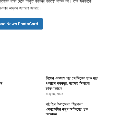
স্তবায়ন ছাড়া দেশে প্রকৃত গণতন্ত্র প্রতিষ্ঠা সম্ভব নয়। তাই জনগণকে
 নেওয়ার আহ্বান জানানো হয়েছে।
oad News PhotoCard
বিয়ের একমাস পর প্রেমিকের হাত ধরে
ৃত
পলায়ন নববধূর, মরদেহ মিললো
হাসপাতালে
May 18, 2026
ঘাটাইল উপজেলা শিল্পকলা
একাডেমির নতুন অফিসের শুভ
উদ্বোধন