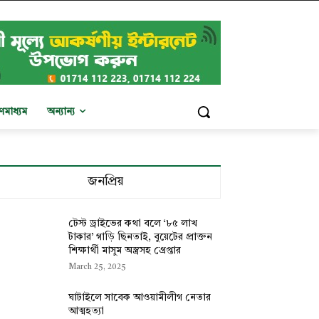
ণমাধ্যম
অন্যান্য
জনপ্রিয়
টেস্ট ড্রাইভের কথা বলে ‘৮৫ লাখ
টাকার’ গাড়ি ছিনতাই, বুয়েটের প্রাক্তন
শিক্ষার্থী মাসুম অস্ত্রসহ গ্রেপ্তার
March 25, 2025
ঘাটাইলে সাবেক আওয়ামীলীগ নেতার
আত্মহত্যা