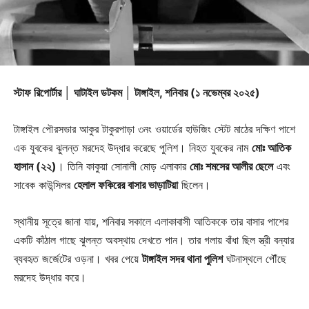
স্টাফ রিপোর্টার │ ঘাটাইল ডটকম │ টাঙ্গাইল, শনিবার (১ নভেম্বর ২০২৫)
টাঙ্গাইল পৌরসভার আকুর টাকুরপাড়া ৩নং ওয়ার্ডের হাউজিং স্টেট মাঠের দক্ষিণ পাশে
এক যুবকের ঝুলন্ত মরদেহ উদ্ধার করেছে পুলিশ। নিহত যুবকের নাম
মোঃ আতিক
হাসান (২২)
। তিনি কাকুয়া সোনালী মোড় এলাকার
মোঃ শমসের আলীর ছেলে
এবং
সাবেক কাউন্সিলর
হেলাল ফকিরের বাসার ভাড়াটিয়া
ছিলেন।
স্থানীয় সূত্রে জানা যায়, শনিবার সকালে এলাকাবাসী আতিককে তার বাসার পাশের
একটি কাঁঠাল গাছে ঝুলন্ত অবস্থায় দেখতে পান। তার গলায় বাঁধা ছিল স্ত্রী বন্যার
ব্যবহৃত জর্জেটের ওড়না। খবর পেয়ে
টাঙ্গাইল সদর থানা পুলিশ
ঘটনাস্থলে পৌঁছে
মরদেহ উদ্ধার করে।