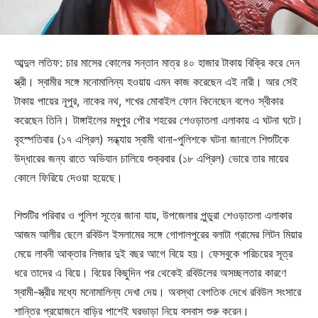
আব্দুল লতিফ: চার মাসের কোলের সন্তান মাত্র ৪০ হাজার টাকায় বিক্রি করে দেন
স্ত্রী। স্বামীর সঙ্গে মনোমালিন্য হওয়ায় এমন কাজ করেছেন এই নারী। আর সেই
টাকায় পায়ের নূপুর, নাকের নথ, শখের মোবাইল ফোন কিনেছেন বলেও স্বীকার
করেছেন তিনি। টাঙ্গাইলের মধুপুর পৌর শহরের শেওড়াতলা এলাকায় এ ঘটনা ঘটে।
বৃহস্পতিবার (১৭ এপ্রিল) সন্ধ্যায় স্বামী থানা-পুলিশকে ঘটনা জানালে শিশুটিকে
উদ্ধারের জন্য রাতে অভিযান চালিয়ে শুক্রবার (১৮ এপ্রিল) ভোরে তার মায়ের
কোলে ফিরিয়ে দেওয়া হয়েছে।
শিশুটির পরিবার ও পুলিশ সূত্রে জানা যায়, উপজেলার পুন্ডুরা শেওড়াতলা এলাকার
আজম আলীর ছেলে রবিউল ইসলামের সঙ্গে গোপালপুরের বলাটা গ্রামের লিটন মিয়ার
মেয়ে লাবনী আক্তার লিজার দুই বছর আগে বিয়ে হয়। ফেসবুকে পরিচয়ের সূত্র
ধরে তাদের এ বিয়ে। বিয়ের কিছুদিন পর থেকেই রবিউলের অসচ্ছলতার কারণে
স্বামী-স্ত্রীর মধ্যে মনোমালিন্য দেখা দেয়। অবস্থা বেগতিক দেখে রবিউল সংসারে
শান্তির প্রয়োজনে বাড়ির পাশেই ঘরভাড়া নিয়ে বসবাস শুরু করেন।