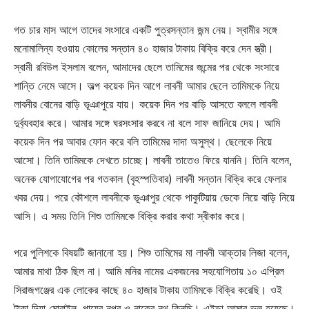
গত চার মাস আগে তাদের সংসারে একটি পুত্রসন্তান জন্ম নেয়। স্বামীর সঙ্গে
মনোমালিন্য হওয়ায় কোলের সন্তান ৪০ হাজার টাকায় বিক্রি করে দেন স্ত্রী।
স্বামী রবিউল ইসলাম বলেন, আমাদের ছেলে তামিমের জন্মের পর থেকে সংসারে
শান্তি নেমে আসে। অল্প কয়েক দিন আগে লাবনী আমার ছেলে তামিমকে নিয়ে
লাবনীর বোনের বাড়ি ভূঞাপুরে যায়। কয়েক দিন পর বাড়ি আসতে বললে লাবনী
দুর্ব্যবহার করে। আমার সঙ্গে ঘরসংসার করবে না বলে সাফ জানিয়ে দেয়। আমি
কয়েক দিন পর আবার ফোন করে বলি তামিমের দাদা অসুস্থ। ছেলেকে নিয়ে
আসো। তিনি তামিমকে দেখতে চাচ্ছে। লাবনী তাতেও ফিরে যাননি। তিনি বলেন,
অনেক যোগাযোগের পর গতকাল (বৃহস্পতিবার) লাবনী সন্তান বিক্রি করে ফেলার
খবর দেয়। পরে কৌশলে লাবনীকে ভূঞাপুর থেকে পাকুটিয়ায় ডেকে নিয়ে বাড়ি নিয়ে
আসি। এ সময় তিনি শিশু তামিমকে বিক্রি করার কথা স্বীকার করে।
পরে পুলিশকে বিষয়টি জানানো হয়। শিশু তামিমের মা লাবনী আক্তার লিজা বলেন,
আমার মাথা ঠিক ছিল না। আমি মনির নামের একজনের সহযোগিতায় ১০ এপ্রিল
সিরাজগঞ্জের এক লোকের কাছে ৪০ হাজার টাকায় তামিমকে বিক্রি করেছি। ওই
টাকা দিয়া মোবাইল, পায়ের নূপুর ও নাকের নথ কিনছি। এইডা আমার ভুল হয়েছে।