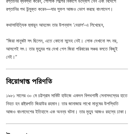
রপ্তানির ব্যবস্থা করেন, পোশাক শিল্পের বিকাশে উদ্যোগ নেন এবং বিদেশে
রপ্তানির পথ উন্মুক্ত করেন—যার সুফল আজও ভোগ করছে বাংলাদেশ।
কথাসাহিত্যিক হুমায়ূন আহমেদ তার উপন্যাস
‘দেয়াল’
-এ লিখেছেন,
“জিয়া মানুষটা সৎ ছিলেন, এতে কোনো সন্দেহ নেই। লোক দেখানো সৎ নয়,
আসলেই সৎ। তার মৃত্যুর পর দেখা গেল জিয়া পরিবারের সঞ্চয় বলতে কিছুই
নেই।”
বিয়োগান্ত পরিণতি
১৯৮১ সালের ৩০ মে চট্টগ্রাম সার্কিট হাউজে একদল বিপথগামী সেনাসদস্যের হাতে
নিহত হন রাষ্ট্রপতি জিয়াউর রহমান। তার জানাজায় লাখো মানুষের উপস্থিতি
আজও বাংলাদেশের ইতিহাসে এক অনন্য ঘটনা। তার মৃত্যু আজও রহস্যে ঢাকা।