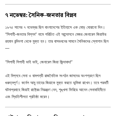
৭ নভেম্বর: সৈনিক–জনতার বিপ্লব
১৯৭৫ সালের ৭ নভেম্বর ছিল বাংলাদেশের ইতিহাসে এক মোড় ঘোরানো দিন।
“সিপাহী-জনতার বিপ্লব” নামে পরিচিত এই আন্দোলনে মেজর জেনারেল জিয়াউর
রহমান বন্দিদশা থেকে মুক্ত হন। তার বাসভবনের সামনে সৈনিকদের স্লোগান ছিল
—
“সিপাহী সিপাহী ভাই ভাই, জেনারেল জিয়া জিন্দাবাদ!”
এই বিপ্লবে সেনা ও বামপন্থী রাজনৈতিক সংগঠন জাসদের অংশগ্রহণ ছিল
গুরুত্বপূর্ণ। কর্নেল আবু তাহের জিয়াকে মুক্ত করতে ভূমিকা রাখেন। তবে পরবর্তী
ঘটনাপ্রবাহে জিয়াই রাষ্ট্রের নিয়ন্ত্রণ নেন, শৃঙ্খলা ফিরিয়ে আনেন সেনাবাহিনীতে
এবং স্থিতিশীলতা প্রতিষ্ঠা করেন।