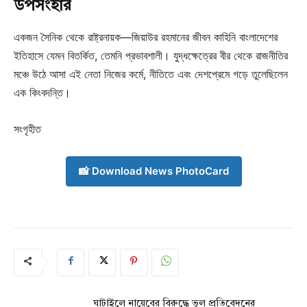
উপসংহার
একজন সৈনিক থেকে রাষ্ট্রনায়ক—জিয়াউর রহমানের জীবন কাহিনি বাংলাদেশের
ইতিহাসে যেমন বিতর্কিত, তেমনি প্রভাবশালী। যুদ্ধক্ষেত্রের বীর থেকে রাজনীতির
মঞ্চে উঠে আসা এই নেতা নিজের কর্মে, নীতিতে এবং দেশপ্রেমে গড়ে তুলেছিলেন
এক কিংবদন্তি।
সংগৃহীত
📸 Download News PhotoCard
ঘাটাইলে নায়েবের বিরুদ্ধে ভুল প্রতিবেদনের