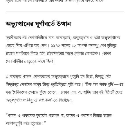
অভ্যুত্থানের ঘূর্ণাবর্তে উত্থান
স্বাধীনতার পর সেনাবাহিনীতে নানা অসন্তোষ, অভ্যুত্থান ও পাল্টা অভ্যুত্থানের
ভেতর দিয়ে এগিয়ে যায় দেশ। ১৯৭৫ সালের ১৫ আগস্ট বঙ্গবন্ধু শেখ মুজিবুর
রহমান সপরিবারে নিহত হলে রাষ্ট্রক্ষমতায় আসে খন্দকার মোশতাক। এরপর
সেনাবাহিনীর নেতৃত্বে আসে জিয়া।
৩ নভেম্বর খালেদ মোশাররফের অভ্যুত্থানে গৃহবন্দি হন জিয়া, কিন্তু সেই
সিদ্ধান্ত সেনাদের মধ্যে তীব্র প্রতিক্রিয়া সৃষ্টি করে। ‘চিফ অব স্টাফ বন্দি’—এই
খবর সৈনিকদের ক্ষোভে ফুঁসে তোলে। লেখক এম. এ. হামিদ তার বই
‘তিনটি সেনা
অভ্যুত্থান ও কিছু না বলা কথা’
-তে লিখেছেন,
“খালেদ ও শাফায়েত বুঝতেই পারলেন না, তাদের এ পদক্ষেপ জিয়ার ইমেজ
আকাশচুম্বী করে তুলেছে।”