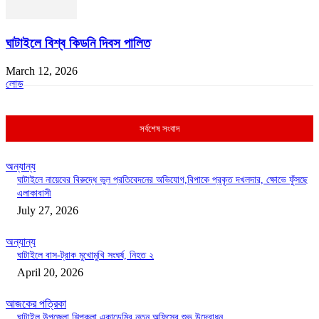
ঘাটাইলে বিশ্ব কিডনি দিবস পালিত
March 12, 2026
লোড
সর্বশেষ সংবাদ
অন্যান্য
ঘাটাইলে নায়েবের বিরুদ্ধে ভুল প্রতিবেদনের অভিযোগ,বিপাকে প্রকৃত দখলদার, ক্ষোভে ফুঁসছে
এলাকাবাসী
July 27, 2026
অন্যান্য
ঘাটাইলে বাস-ট্রাক মুখোমুখি সংঘর্ষ, নিহত ২
April 20, 2026
আজকের পত্রিকা
ঘাটাইল উপজেলা শিল্পকলা একাডেমির নতুন অফিসের শুভ উদ্বোধন