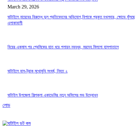
March 29, 2026
ঘাটাইলে নায়েবের বিরুদ্ধে ভুল প্রতিবেদনের অভিযোগ,বিপাকে প্রকৃত দখলদার, ক্ষোভে ফুঁসছে
এলাকাবাসী
বিয়ের একমাস পর প্রেমিকের হাত ধরে পলায়ন নববধূর, মরদেহ মিললো হাসপাতালে
ঘাটাইলে বাস-ট্রাক মুখোমুখি সংঘর্ষ, নিহত ২
ঘাটাইল উপজেলা শিল্পকলা একাডেমির নতুন অফিসের শুভ উদ্বোধন
লোড