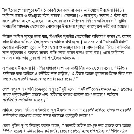
টাঙ্গাইলের গোপালপুরে দলীয় নেতাকর্মীদের কাজ না করার অভিযোগে উপজেলা নির্বাচন
অফিসে হামলা ও ভাঙচুরের ঘটনা ঘটেছে। সোমবার (১০ নভেম্বর) সকালে এ ঘটনা ঘটে।
এতে দুইজন আহত হয়েছেন। আহতদের মধ্যে উপজেলা নির্বাচন অফিসের ডাটা এন্ট্রি
অপারেটর আমজাদ হোসেনকে গোপালপুর উপজেলা স্বাস্থ্য কমপ্লেক্সে ভর্তি করা হয়েছে।
নির্বাচন অফিস সূত্রে জানা যায়, বিএনপির স্থানীয় নেতাকর্মীরা অভিযোগ করেন যে, তাদের
কাজ নির্বাচন অফিসে ইচ্ছাকৃতভাবে আটকে রাখা হচ্ছে। এ সময় তারা “আওয়ামী ট্যাগ”
দেওয়ার অভিযোগ তুলে অফিসে হামলা ও ভাঙচুর চালান। হামলাকারীরা নির্বাচন কর্মকর্তার
সঙ্গে দুর্ব্যবহার ও অকথ্য ভাষায় গালিগালাজ করেন বলেও জানা যায়। এতে অফিসের
জানালার কাচ ভাঙচুরের পাশাপাশি দুইজন আহত হন।
এ প্রসঙ্গে উপজেলা বিএনপির সাধারণ সম্পাদক কাজী লিয়াকত হোসেন বলেন,
“নির্বাচন
অফিসার নানা অনিয়ম ও দুর্নীতির সঙ্গে জড়িত। এ বিষয়ে আমরা ভুক্তভোগীদের নিয়ে কথা
বলতে গেলে তিনি আমাদের সঙ্গে দুর্ব্যবহার করেন।”
গোপালপুর থানার ওসি (তদন্ত) মামুন চৌধুরী বলেন,
“ঘটনাটি তেমন গুরুতর নয়। দুপক্ষের
মধ্যে ধাক্কাধাক্কি হয়েছে এবং অফিসের কাচের জানালা ভাঙা হয়েছে। বর্তমানে
পরিস্থিতি স্বাভাবিক রয়েছে।”
এদিকে, জেলা নির্বাচন কর্মকর্তা তাজুল ইসলাম জানান,
“সরকারি অফিসে হামলা ও সরকারি
কর্মকর্তাকে মারধরের ঘটনায় মামলা দায়েরের প্রস্তুতি চলছে।”
জেলা পুলিশ সুপার মিজানুর রহমান বলেন,
“সরকারি অফিস ভাঙচুর করা হয়েছে বলে আমরা
নিশ্চিত হয়েছি। যদি নির্বাচন কর্মকর্তার বিরুদ্ধে কোনো অভিযোগ থাকে, তা লিখিতভাবে