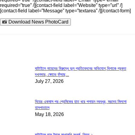
required=”true” /][contact-field label=”Website” type=”url” /]
[contact-field label=”Message” type=”textarea” /][/contact-form]
📸 Download News PhotoCard
ঘাটাইলে নায়েবের বিরুদ্ধে ভুল প্রতিবেদনের অভিযোগ,বিপাকে প্রকৃত
দখলদার, ক্ষোভে ফুঁসছে...
July 27, 2026
বিয়ের একমাস পর প্রেমিকের হাত ধরে পলায়ন নববধূর, মরদেহ মিললো
হাসপাতালে
May 18, 2026
ঘাটাইলে বাস-ট্রাক মুখোমুখি সংঘর্ষ, নিহত ২