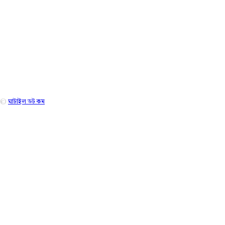
ফেসবুক আমরা
©
ঘাটাইল ডট কম