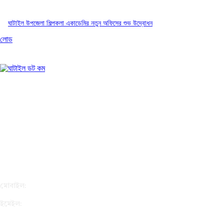
ঘাটাইল উপজেলা শিল্পকলা একাডেমির নতুন অফিসের শুভ উদ্বোধন
লোড
সম্পাদক: এস এম ইমরুল কায়েস রাজিব
বার্তা ও বাণিজ্যিক কার্যালয়ঃ ঘাটাইল অনলাইন (২য় তলা), মেইন রোড,
ঘাটাইল, টাঙ্গাইল-১৯৮০।
মোবাইল:
ইমেইল:
info@ghatail.com