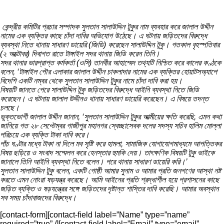
কেন্দ্রীয় কমিটির প্রচার সম্পাদক সুলতান সালাউদ্দিন টুকুর নাম ব্যবহার করে জালাল উদ্দীন
নামের এক ব্যক্তির কাছে চাঁদা দাবির অভিযোগ উঠেছে। এ ঘটনায় জড়িতদের বিরুদ্ধে
ব্যবস্থা নিতে থানায় সাধারণ ডায়েরি (জিডি) করেছেন সালাউদ্দিন টুকু। গতকাল বৃহস্পতিবার
(২ অক্টোবর) দিবাগত রাতে টাঙ্গাইল সদর থানায় জিডি করেন তিনি।
সদর থানার ভারপ্রাপ্ত কর্মকর্তা (ওসি) তানবীর আহাম্মেদ তথ্যটি নিশ্চিত করে কালের কণ্ঠকে
বলেন, ‘টাঙ্গাইল পৌর এলাকার জালাল উদ্দীন চাকলাদার নামের এক ব্যক্তির হোয়াটসঅ্যাপে
বিদেশি একটি নম্বর থেকে সুলতান সালাউদ্দিন টুকুর নামে চাঁদা দাবি করা হয়।
বিষয়টি জানতে পেরে সালাউদ্দিন টুকু জড়িতদের বিরুদ্ধে আইনি ব্যবস্থা নিতে জিডি
করেছেন। এ ঘটনায় জালাল উদ্দীনও থানায় সাধারণ ডায়েরি করেছেন। এ বিষয়ে তদন্ত
চলছে।
ভুক্তভোগী জালাল উদ্দীন জানান, ‘সুলতান সালাউদ্দিন টুকুর আত্মীয়ের ক্ষতি করেছি, এমন কথা
জানিয়ে গত ২৮ সেপ্টেম্বর গাজীপুর মহানগর স্বেচ্ছাসেবক দলের সদস্য সচিব হালিম মোল্লা
পরিচয়ে এক ব্যক্তি টাকা দাবি করে।
পাঁচ ঘণ্টার মধ্যে টাকা না দিলে মব সৃষ্টি করে হামলা, সামাজিক যোগাযোগমাধ্যমে আপত্তিকর
বিষয় ছড়িয়ে ও সংবাদ সম্মেলন করে হেনস্তার হুমকি দেয়। তাৎক্ষণিক বিষয়টি টুকু ভাইকে
জানালে তিনি আইনি ব্যবস্থা নিতে বলেন। পরে থানায় সাধারণ ডায়েরি করি।’
সুলতান সালাউদ্দিন টুকু বলেন, একটি গোষ্ঠী আমার সুনাম ও আমার প্রতি জনগণের আস্থা নষ্ট
করতে এমন নোংরা ষড়যন্ত্র করেছে। আমি আইনের প্রতি শ্রদ্ধাশীল হয়ে প্রশাসনের কাছে
জড়িত ব্যক্তি ও ষড়যন্ত্রের সঙ্গে জড়িতদের দৃষ্টান্ত শাস্তির দাবি করেছি। আমার অবস্থান
সব সময় চাঁদাবাজদের বিরুদ্ধে।
[contact-form][contact-field label=”Name” type=”name”
required=”true” /][contact-field label=”Email” type=”email”