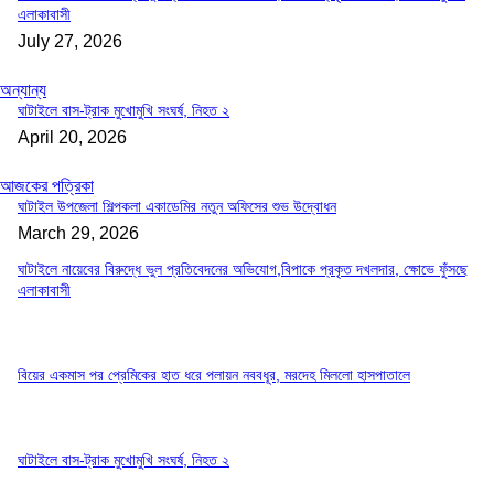
এলাকাবাসী
July 27, 2026
অন্যান্য
ঘাটাইলে বাস-ট্রাক মুখোমুখি সংঘর্ষ, নিহত ২
April 20, 2026
আজকের পত্রিকা
ঘাটাইল উপজেলা শিল্পকলা একাডেমির নতুন অফিসের শুভ উদ্বোধন
March 29, 2026
ঘাটাইলে নায়েবের বিরুদ্ধে ভুল প্রতিবেদনের অভিযোগ,বিপাকে প্রকৃত দখলদার, ক্ষোভে ফুঁসছে
এলাকাবাসী
বিয়ের একমাস পর প্রেমিকের হাত ধরে পলায়ন নববধূর, মরদেহ মিললো হাসপাতালে
ঘাটাইলে বাস-ট্রাক মুখোমুখি সংঘর্ষ, নিহত ২