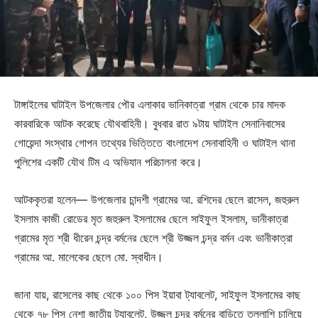
টাঙ্গাইলের ঘাটাইল উপজেলার পৌর এলাকার ভানিকাত্রা গ্রাম থেকে চার মাদক
কারবারিকে আটক করেছে যৌথবাহিনী। বুধবার রাত ৯টায় ঘাটাইল সেনানিবাসের
গোয়েন্দা সংস্থার গোপন তথ্যের ভিত্তিতে বাংলাদেশ সেনাবাহিনী ও ঘাটাইল থানা
পুলিশের একটি যৌথ টিম এ অভিযান পরিচালনা করে।
আটককৃতরা হলেন— উপজেলার চান্দশী গ্রামের আ. রশিদের ছেলে রাসেল, জহুরুল
ইসলাম কাজী রোডের মৃত জহুরুল ইসলামের ছেলে সাইফুল ইসলাম, ভানীকাত্রা
গ্রামের মৃত শ্রী ধীরেন চন্দ্র বর্মনের ছেলে শ্রী উজ্জল চন্দ্র বর্মন এবং ভানীকাত্রা
গ্রামের আ. মালেকের ছেলে মো. স্বাধীন।
জানা যায়, রাসেলের কাছ থেকে ১০০ পিস ইয়াবা ট্যাবলেট, সাইফুল ইসলামের কাছ
থেকে ৭৮ পিস নেশা জাতীয় ট্যাবলেট, উজ্জল চন্দ্র বর্মনের বাড়িতে তল্লাশি চালিয়ে