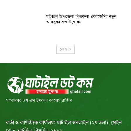
ঘাটাইল উপজেলা শিল্পকলা একাডেমির নতুন
অফিসের শুভ উদ্বোধন
লোড
সম্পাদক: এস এম ইমরুল কায়েস রাজিব
বার্তা ও বাণিজ্যিক কার্যালয়ঃ ঘাটাইল অনলাইন (২য় তলা), মেইন
রোড, ঘাটাইল, টাঙ্গাইল-১৯৮০।