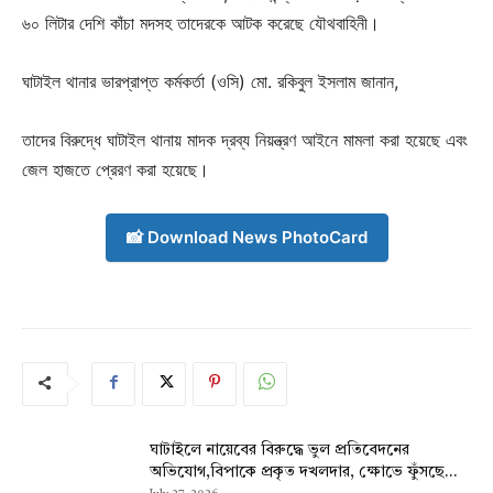
৬০ লিটার দেশি কাঁচা মদসহ তাদেরকে আটক করেছে যৌথবাহিনী।
ঘাটাইল থানার ভারপ্রাপ্ত কর্মকর্তা (ওসি) মো. রকিবুল ইসলাম জানান,
তাদের বিরুদ্ধে ঘাটাইল থানায় মাদক দ্রব্য নিয়ন্ত্রণ আইনে মামলা করা হয়েছে এবং
জেল হাজতে প্রেরণ করা হয়েছে।
📸 Download News PhotoCard
ঘাটাইলে নায়েবের বিরুদ্ধে ভুল প্রতিবেদনের
অভিযোগ,বিপাকে প্রকৃত দখলদার, ক্ষোভে ফুঁসছে...