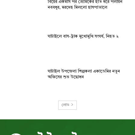
বিয়ের একমাস পর প্রেমিকের হাত ধরে পলায়ন
নববধূর, মরদেহ মিললো হাসপাতালে
ঘাটাইলে বাস-ট্রাক মুখোমুখি সংঘর্ষ, নিহত ২
ঘাটাইল উপজেলা শিল্পকলা একাডেমির নতুন
অফিসের শুভ উদ্বোধন
লোড