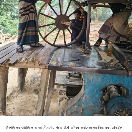
টাঙ্গাইলের ঘাটাইলে বনের সীমানায় গড়ে উঠা অবৈধ করাতকলের বিরুদ্ধে মোবাইল