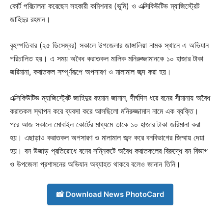
কোর্ট পরিচালনা করেছেন সহকারী কমিশনার (ভূমি) ও এক্সিকিউটিভ ম্যাজিস্ট্রেট
জাহিদুর রহমান।
বৃহস্পতিবার (২৫ ডিসেম্বর) সকালে উপজেলার জাঙ্গালিয়া নামক স্থানে এ অভিযান
পরিচালিত হয়। এ সময় অবৈধ করাতকল মালিক মনিরুজ্জামানকে ১০ হাজার টাকা
জরিমানা, করাতকল সম্পূর্ণরূপে অপসারণ ও মালামাল জব্দ করা হয়।
এক্সিকিউটিভ ম্যাজিস্ট্রেট জাহিদুর রহমান জানান, দীর্ঘদিন ধরে বনের সীমানায় অবৈধ
করাতকল স্থাপন করে ব্যবসা করে আসছিলো মনিরুজ্জামান নামে এক ব্যক্তি।
পরে আজ সকালে মোবাইল কোর্টের মাধ্যমে তাকে ১০ হাজার টাকা জরিমানা করা
হয়। এছাড়াও করাতকল অপসারণ ও মালামাল জব্দ করে বনবিভাগের জিম্মায় দেয়া
হয়। বন উজাড় প্রতিরোধে বনের সন্নিকটে অবৈধ করাতকলের বিরুদ্ধে বন বিভাগ
ও উপজেলা প্রশাসনের অভিযান অব্যাহত থাকবে বলেও জানান তিনি।
📸 Download News PhotoCard