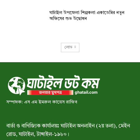
ঘাটাইল উপজেলা শিল্পকলা একাডেমির নতুন
অফিসের শুভ উদ্বোধন
লোড
সম্পাদক: এস এম ইমরুল কায়েস রাজিব
বার্তা ও বাণিজ্যিক কার্যালয়ঃ ঘাটাইল অনলাইন (২য় তলা), মেইন
রোড, ঘাটাইল, টাঙ্গাইল-১৯৮০।