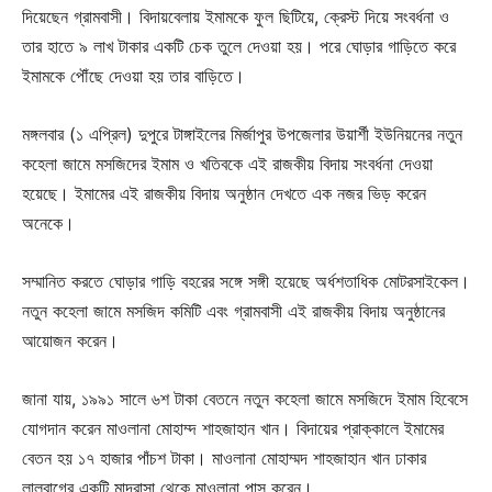
দিয়েছেন গ্রামবাসী। বিদায়বেলায় ইমামকে ফুল ছিটিয়ে, ক্রেস্ট দিয়ে সংবর্ধনা ও
তার হাতে ৯ লাখ টাকার একটি চেক তুলে দেওয়া হয়। পরে ঘোড়ার গাড়িতে করে
ইমামকে পৌঁছে দেওয়া হয় তার বাড়িতে।
মঙ্গলবার (১ এপ্রিল) দুপুরে টাঙ্গাইলের মির্জাপুর উপজেলার উয়ার্শী ইউনিয়নের নতুন
কহেলা জামে মসজিদের ইমাম ও খতিবকে এই রাজকীয় বিদায় সংবর্ধনা দেওয়া
হয়েছে। ইমামের এই রাজকীয় বিদায় অনুষ্ঠান দেখতে এক নজর ভিড় করেন
অনেকে।
সম্মানিত করতে ঘোড়ার গাড়ি বহরের সঙ্গে সঙ্গী হয়েছে অর্ধশতাধিক মোটরসাইকেল।
নতুন কহেলা জামে মসজিদ কমিটি এবং গ্রামবাসী এই রাজকীয় বিদায় অনুষ্ঠানের
আয়োজন করেন।
জানা যায়, ১৯৯১ সালে ৬শ টাকা বেতনে নতুন কহেলা জামে মসজিদে ইমাম হিবেসে
যোগদান করেন মাওলানা মোহাম্দ শাহজাহান খান। বিদায়ের প্রাক্কালে ইমামের
বেতন হয় ১৭ হাজার পাঁচশ টাকা। মাওলানা মোহাম্মদ শাহজাহান খান ঢাকার
লালবাগের একটি মাদরাসা থেকে মাওলানা পাস করেন।